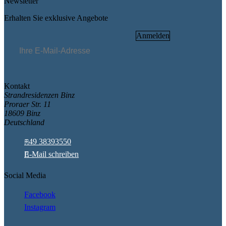
Newsletter
Erhalten Sie exklusive Angebote
Pflichtfeld
E-Mail
*
Anmelden
Kontakt
Strandresidenzen Binz
Proraer Str. 11
18609 Binz
Deutschland
+49 38393550
E-Mail schreiben
Social Media
Facebook
Instagram