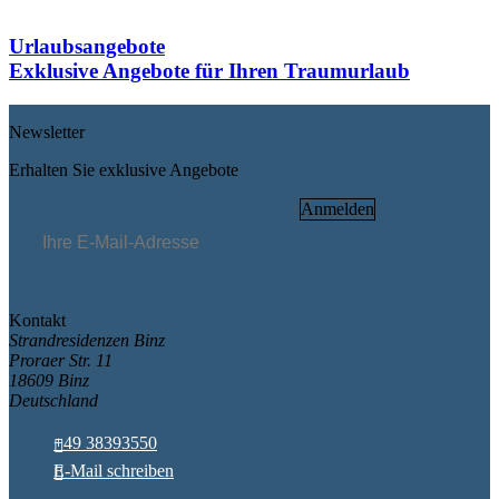
Urlaubsangebote
Exklusive Angebote für Ihren Traumurlaub
Newsletter
Erhalten Sie exklusive Angebote
Pflichtfeld
E-Mail
*
Anmelden
Kontakt
Strandresidenzen Binz
Proraer Str. 11
18609 Binz
Deutschland
+49 38393550
E-Mail schreiben